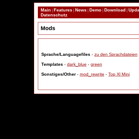
Main
Features
News
Demo
Download
Upda
|
|
|
|
|
Datenschutz
Mods
Sprache/Languagefiles
-
zu den Sprachdateien
Templates
-
dark_blue
-
green
Sonstiges/Other
-
mod_rewrite
-
Top Xl Mini